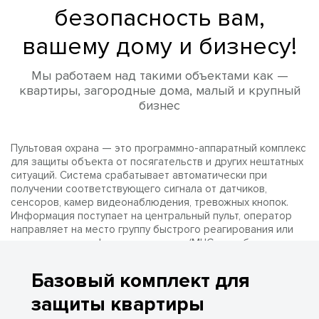
безопасность вам,
вашему дому и бизнесу!
Мы работаем над такими объектами как —
квартиры, загородные дома, малый и крупный
бизнес
Пультовая охрана — это программно-аппаратный комплекс
для защиты объекта от посягательств и других нештатных
ситуаций. Система срабатывает автоматически при
получении соответствующего сигнала от датчиков,
сенсоров, камер видеонаблюдения, тревожных кнопок.
Информация поступает на центральный пульт, оператор
направляет на место группу быстрого реагирования или
сотрудников профильных структур (МЧС, служба газа и
др.). Это позволяет оценить ситуацию и нейтрализовать
угрозы без участия заказчика. При этом на его мобильный
Базовый комплект для
телефон отправляется SMS-уведомление о срабатывании
охранной системы.
защиты квартиры