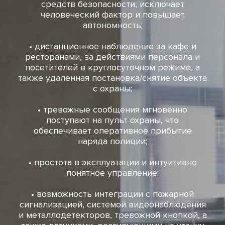
средств безопасности, исключает
человеческий фактор и повышает
автономность;
• дистанционное наблюдение за кафе и
ресторанами, за действиями персонала и
посетителей в круглосуточном режиме, а
также удаленная постановка/снятие объекта
с охраны;
• тревожные сообщения мгновенно
поступают на пульт охраны, что
обеспечивает оперативное прибытие
наряда полиции;
• простота в эксплуатации и интуитивно
понятное управление;
• возможность интеграции с пожарной
сигнализацией, системой видеонаблюдения
и металлодетекторов, тревожной кнопкой, а