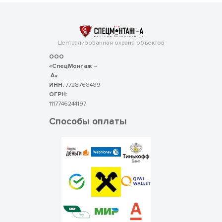
Централизованная охрана объектов
ООО
«СпецМонтаж –
А»
ИНН:
7728768489
ОГРН:
1117746244197
Способы оплаты