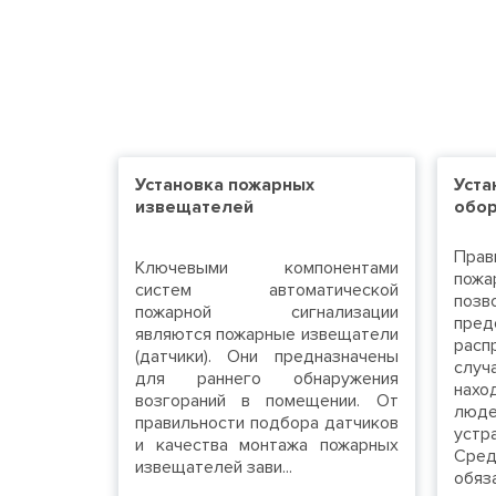
Установка пожарных
Уста
извещателей
обор
Прав
Ключевыми компонентами
пож
систем автоматической
поз
пожарной сигнализации
пред
являются пожарные извещатели
расп
(датчики). Они предназначены
случ
для раннего обнаружения
нахо
возгораний в помещении. От
люд
правильности подбора датчиков
устр
и качества монтажа пожарных
Сре
извещателей зави...
обяза