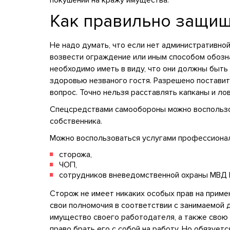
покушении на кражу имущества.
Как правильно защищ
Не надо думать, что если нет административно
возвести ограждение или иным способом обозн
необходимо иметь в виду, что они должны быть
здоровью незваного гостя. Разрешено поставит
вопрос. Точно нельзя расставлять капканы и ло
Спецсредствами самообороны можно воспользов
собственника.
Можно воспользоваться услугами профессионал
сторожа,
ЧОП,
сотрудников вневедомственной охраны МВД 
Сторож не имеет никаких особых прав на прим
свои полномочия в соответствии с занимаемой
имущество своего работодателя, а также свою 
право брать его с собой на работу. Но обязует