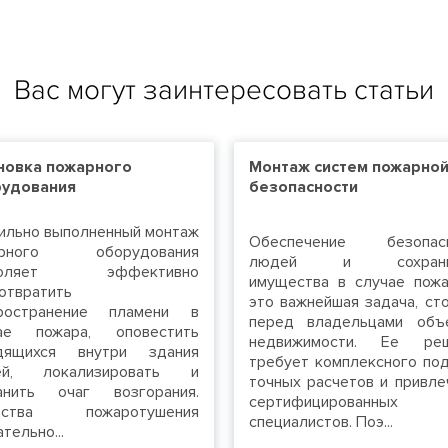
Вас могут заинтересовать статьи
новка пожарного
Монтаж систем пожарно
удования
безопасности
ильно выполненный монтаж
Обеспечение безопасн
арного оборудования
людей и сохранн
воляет эффективно
имущества в случае пож
отвратить
это важнейшая задача, ст
ространение пламени в
перед владельцами объ
ае пожара, оповестить
недвижимости. Ее реш
дящихся внутри здания
требует комплексного под
ей, локализировать и
точных расчетов и привле
анить очаг возгорания.
сертифицированных
дства пожаротушения
специалистов. Поэ...
тельно...