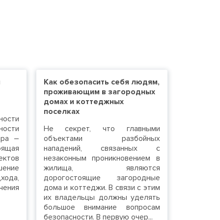
й
Как обезопасить себя людям,
проживающим в загородных
домах и коттеджных
поселках
ости
ости
Не секрет, что главными
ара –
объектами разбойных
оящая
нападений, связанных с
ектов
незаконным проникновением в
ение
жилища, являются
хода,
дорогостоящие загородные
чения
дома и коттеджи. В связи с этим
их владельцы должны уделять
большое внимание вопросам
безопасности. В первую очер...