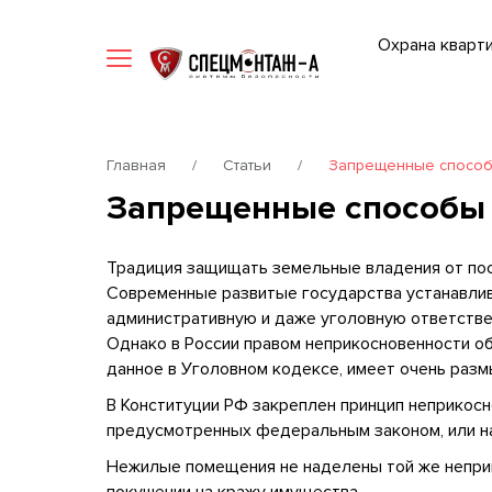
Мобильное приложение
Охрана кварт
Главная
/
Статьи
/
Запрещенные способы
Запрещенные способы 
Традиция защищать земельные владения от пос
Современные развитые государства устанавли
административную и даже уголовную ответствен
Однако в России правом неприкосновенности о
данное в Уголовном кодексе, имеет очень раз
В Конституции РФ закреплен принцип неприкосн
предусмотренных федеральным законом, или на 
Нежилые помещения не наделены той же неприк