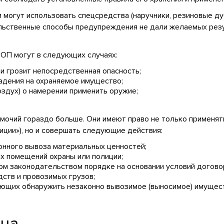
могут использовать спецсредства (наручники, резиновые дубин
ильственные способы предупреждения не дали желаемых резу
ОП могут в следующих случаях:
и грозит непосредственная опасность;
адения на охраняемое имущество;
здух) о намерении применить оружие;
мочий гораздо больше. Они имеют право не только применят
иции»), но и совершать следующие действия:
онного вывоза материальных ценностей;
 помещений охраны или полиции;
м законодательством порядке на основании условий договор
ств и провозимых грузов;
яющих обнаружить незаконно вывозимое (выносимое) имущес
ьна