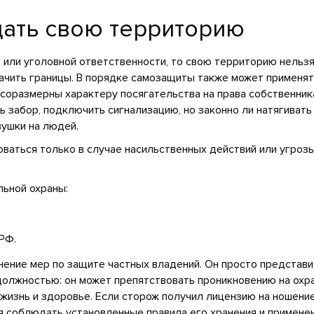
ать свою территорию
й или уголовной ответственности, то свою территорию нельз
ачить границы. В порядке самозащиты также может применять
 соразмерны характеру посягательства на права собственник
ь забор, подключить сигнализацию, но законно ли натягиват
вушки на людей.
аться только в случае насильственных действий или угрозы
ьной охраны:
РФ.
енение мер по защите частных владений. Он просто предста
 должностью: он может препятствовать проникновению на ох
жизнь и здоровье. Если сторож получил лицензию на ношени
ся соблюдать установленные правила его хранения и применен