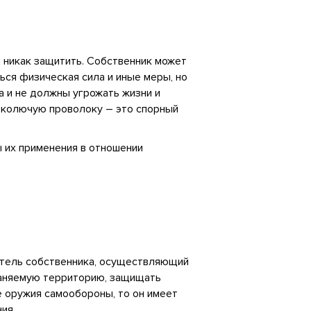
я никак защитить. Собственник может
ся физическая сила и иные меры, но
а и не должны угрожать жизни и
ь колючую проволоку – это спорный
 их применения в отношении
витель собственника, осуществляющий
раняемую территорию, защищать
е оружия самообороны, то он имеет
ия.