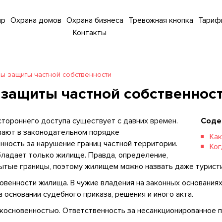
ир
Охрана домов
Охрана бизнеса
Тревожная кнопка
Тариф
Контакты
 защиты частной собственности
защиты частной собственнос
тороннего доступа существует с давних времен.
Соде
вают в законодательном порядке
Как
ность за нарушение границ частной территории.
Ког
бладает только жилище. Правда, определение,
мытые границы, поэтому жилищем можно назвать даже турист
овенности жилища. В чужие владения на законных основаниях
основании судебного приказа, решения и иного акта.
основенностью. Ответственность за несанкционированное п