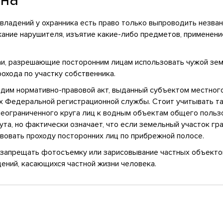
 владений у охранника есть право только выпроводить незван
жание нарушителя, изъятие какие-либо предметов, применен
аи, разрешающие посторонним лицам использовать чужой зе
рохода по участку собственника.
одим нормативно-правовой акт, выданный субъектом местног
х Федеральной регистрационной службы. Стоит учитывать т
еограниченного круга лиц к водным объектам общего пользо
тута, но фактически означает, что если земельный участок г
твовать проходу посторонних лиц по прибрежной полосе.
а запрещать фотосъемку или зарисовывание частных объекто
дений, касающихся частной жизни человека.